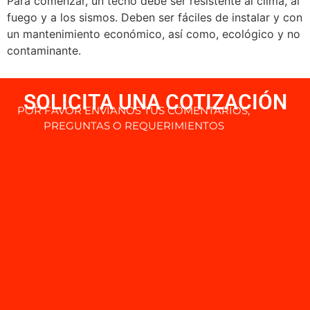
Para comenzar, un techo debe ser resistente al clima, al
fuego y a los sismos. Deben ser fáciles de instalar y con
un mantenimiento económico, así como, ecológico y no
contaminante.
SOLICITA UNA COTIZACIÓN
POR FAVOR ENVÍANOS TUS COMENTARIOS,
PREGUNTAS O REQUERIMIENTOS