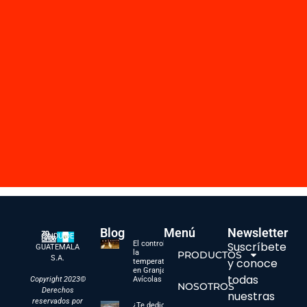
Blog
Menú
Newsletter
CINDU DE
El control de
Suscríbete
GUATEMALA
la
PRODUCTOS
S.A.
y conoce
temperatura
en Granjas
todas
Copyright 2023©
Avícolas
NOSOTROS
Derechos
nuestras
reservados por
¿Te dedicas