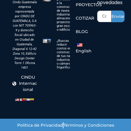
novedades
Cindu Guatemala
a la
PROYECTOS
empresa
construcción
de naves
representada
industriales,
Enviar
por CINDU DE
COTIZAR
almacenes,
GUATEMALA, S.A
proyectos a
con NIT 705963-
gran escala
o edificios?
9 y domicilio
BLOG
fiscal ubicado
en Ciudad de
¿Buscas
Guatemala,
reducir
costos en la
Diagonal 6 12-42
English
construcción
Zona 10, Edificio
de tus naves
Design Center
industriales
Torre 1 Oficina
o cámaras
frigoríficas?
1401
CINDU
Internac
ional
Política de Privacidad
Términos y Condiciones