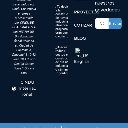
nuestras
reservados por
¿Te dedicas
novedades
Cindu Guatemala
a la
PROYECTOS
empresa
construcción
de naves
representada
industriales,
por CINDU DE
Enviar
COTIZAR
almacenes,
GUATEMALA, S.A
proyectos a
con NIT 705963-
gran escala
9 y domicilio
o edificios?
BLOG
fiscal ubicado
en Ciudad de
¿Buscas
Guatemala,
reducir
Diagonal 6 12-42
costos en la
construcción
Zona 10, Edificio
English
de tus naves
Design Center
industriales
Torre 1 Oficina
o cámaras
1401
frigoríficas?
CINDU
Internac
ional