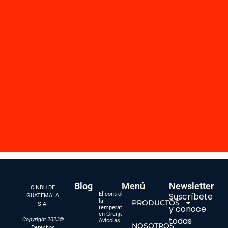
Blog
Menú
Newsletter
CINDU DE
El control de
Suscríbete
GUATEMALA
la
PRODUCTOS
S.A.
y conoce
temperatura
en Granjas
todas
Copyright 2023©
Avícolas
NOSOTROS
Derechos