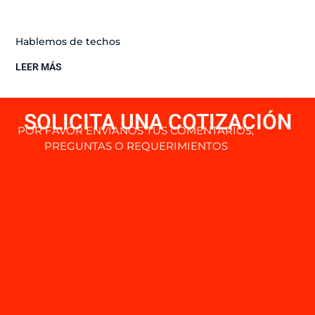
Hablemos de techos
LEER MÁS
SOLICITA UNA COTIZACIÓN
POR FAVOR ENVÍANOS TUS COMENTARIOS,
PREGUNTAS O REQUERIMIENTOS